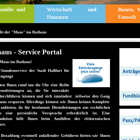
amilie und
Wirtschaft und
Bauen, 
Finanzen
Umwelt
it der "Maus" ins Rathaus
aus - Service Portal
 Maus ins Rathaus!
Stundenservice der Stadt Haßfurt
für
engänge
ten Ihnen rund um die Uhr eine Reihe
nstleistungen an, die Sie interaktiv
durchführen können und sich zumindest teilweise den Gang
haus ersparen. Allerdings können wir Ihnen keinen Komplett-
 anbieten, da für bestimmte Dienstleistungen aus rechtlichen
n eine persönliche Vorsprache erforderlich ist. Eine
funktion hilft Ihnen beim Ausfüllen der elektronischen
re.
 Bezahlung eventuell anfallender Gebühren bieten wir Ihnen