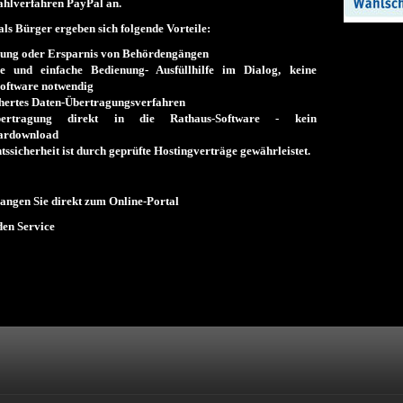
ahlverfahren
PayPal
an.
als Bürger ergeben sich folgende Vorteile:
ung oder Ersparnis von Behördengängen
 und einfache Bedienung- Ausfüllhilfe im Dialog, keine
software notwendig
hertes Daten-Übertragungsverfahren
bertragung direkt in die Rathaus-Software - kein
ardownload
tssicherheit ist durch geprüfte Hostingverträge gewährleistet.
langen Sie direkt zum Online-Portal
den Service