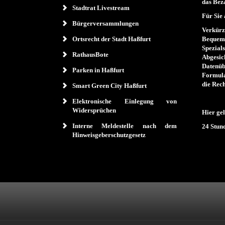
das Bez
Stadtrat Livestream
Für Sie 
Bürgerversammlungen
Verkürz
Ortsrecht der Stadt Haßfurt
Bequeme
Spezial
RathausBote
Abgesic
Datenü
Parken in Haßfurt
Formul
die Rech
Smart Green City Haßfurt
Elektronische Einlegung von
Widersprüchen
Hier ge
Interne Meldestelle nach dem
24 Stun
Hinweisgeberschutzgesetz