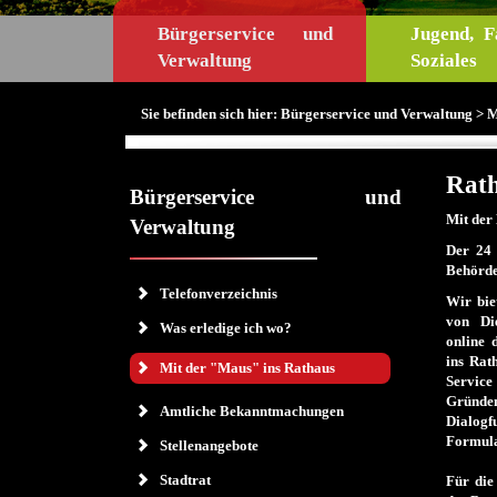
Bürgerservice und
Jugend, F
Verwaltung
Soziales
Sie befinden sich hier:
Bürgerservice und Verwaltung
> M
Rath
Bürgerservice und
Mit der
Verwaltung
Der
24 
Behörd
Telefonverzeichnis
Wir bie
von Die
Was erledige ich wo?
online 
ins Rat
Mit der "Maus" ins Rathaus
Service
Gründe
Amtliche Bekanntmachungen
Dialog
Formula
Stellenangebote
Stadtrat
Für die