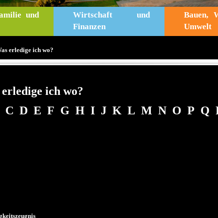
amilie und
Wirtschaft und
Bauen, 
Finanzen
Umwelt
as erledige ich wo?
erledige ich wo?
C
D
E
F
G
H
I
J
K
L
M
N
O
P
Q
gkeitszeugnis