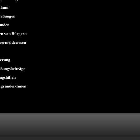
iläum
ießungen
unden
n von Bürgern
nermeldewesen
serung
eßungsbeiträge
ngshilfen
zgründer/Innen