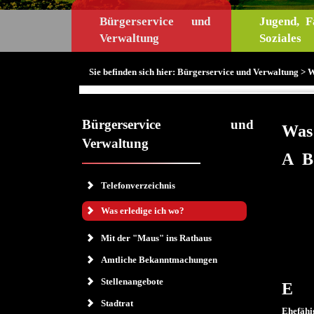
Bürgerservice und
Jugend, F
Verwaltung
Soziales
Sie befinden sich hier:
Bürgerservice und Verwaltung
> W
Bürgerservice und
Was 
Verwaltung
A
B
Telefonverzeichnis
Was erledige ich wo?
Mit der "Maus" ins Rathaus
Amtliche Bekanntmachungen
Stellenangebote
E
Stadtrat
Ehefähi