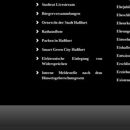
Stadtrat Livestream
Ehejub
Bürgerversammlungen
Eheschl
Ortsrecht der Stadt Haßfurt
Eheurk
Ehrunge
RathausBote
Einwoh
Parken in Haßfurt
Eishalle
Smart Green City Haßfurt
Entwäs
Elektronische Einlegung von
Widersprüchen
Erschli
Erziehu
Interne Meldestelle nach dem
Hinweisgeberschutzgesetz
Existen