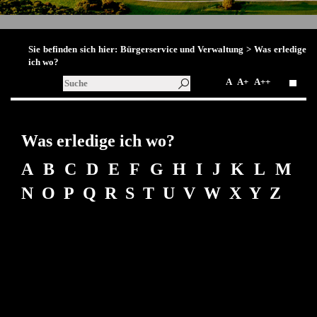
Sie befinden sich hier:
Bürgerservice und Verwaltung
> Was erledige
ich wo?
A
A+
A++
Was erledige ich wo?
A
B
C
D
E
F
G
H
I
J
K
L
M
N
O
P
Q
R
S
T
U
V
W
X Y
Z