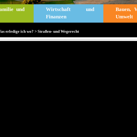
amilie und
Wirtschaft und
Bauen, 
Finanzen
Umwelt
as erledige ich wo?
> Straßen- und Wegerecht