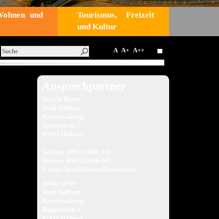
Wohnen und
Tourismus, Freizeit
und Kultur
A
A+
A++
Ansprechpartner
Harald Bauer
Stadt Haßfurt
Bauverwaltung
Hauptstraße 5
97437 Haßfurt
Telefon: (09521) 688-138
Telefax: (09521) 688-281
E-Mail:
harald.bauer@hassfurt.de
Stefan Geier
Stadt Haßfurt
Bauverwaltung
Hauptstraße 5
97437 Haßfurt