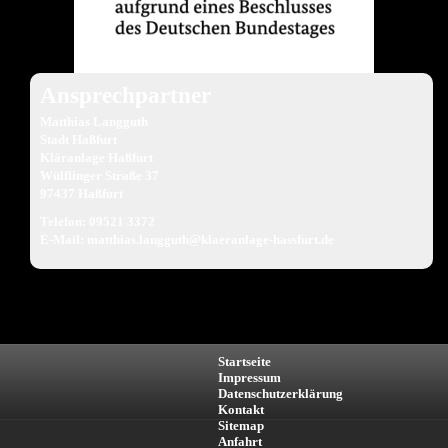
Ansprechpartner
Matthias Langguth
Stadt Haßfurt
Kläranlage Haßfurt
Wülflinger Straße 37
97437 Haßfurt
Telefon: 09521 3372
E-Mail:
matthias.langguth@klaeranlage-hassfurt.de
Startseite
Impressum
Datenschutzerklärung
Kontakt
Sitemap
Anfahrt