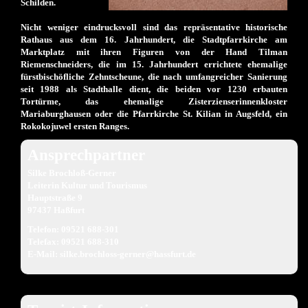
Schilden.
Nicht weniger eindrucksvoll sind das repräsentative historische
Rathaus aus dem 16. Jahrhundert, die Stadtpfarrkirche am
Marktplatz mit ihren Figuren von der Hand Tilman
Riemenschneiders, die im 15. Jahrhundert errichtete ehemalige
fürstbischöfliche Zehntscheune, die nach umfangreicher Sanierung
seit 1988 als Stadthalle dient, die beiden vor 1230 erbauten
Tortürme, das ehemalige Zisterzienserinnenkloster
Mariaburghausen oder die Pfarrkirche St. Kilian in Augsfeld, ein
Rokokojuwel ersten Ranges.
Ansprechpartner
Silke Brochloß-Gerner
Leiterin Kultur und Tourismus
Hauptstraße 9
97437 Haßfurt
Telefon: 09521 688-301
Telefax: 09521 688-310
E-Mail:
silke.brochloss-gerner@hassfurt.de