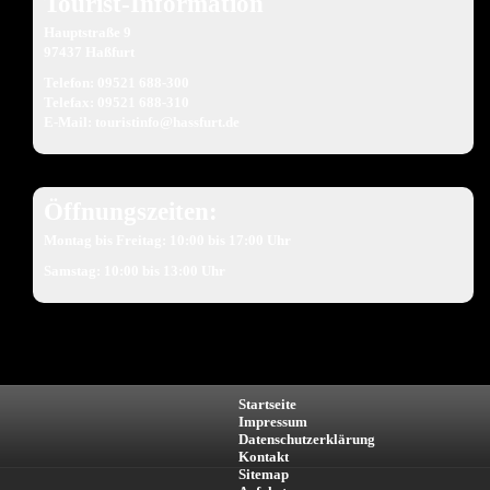
Tourist-Information
Hauptstraße 9
97437 Haßfurt
Telefon: 09521 688-300
Telefax: 09521 688-310
E-Mail:
touristinfo@hassfurt.de
Öffnungszeiten:
Montag bis Freitag: 10:00 bis 17:00 Uhr
Samstag: 10:00 bis 13:00 Uhr
Startseite
Impressum
Datenschutzerklärung
Kontakt
Sitemap