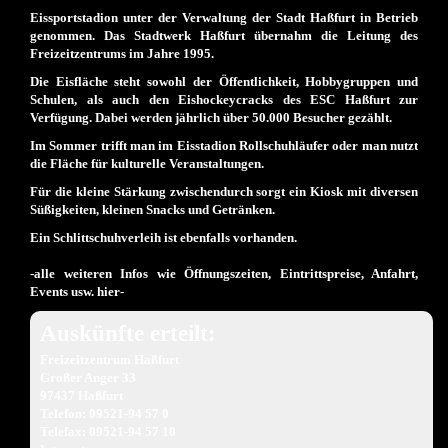
Eissportstadion unter der Verwaltung der Stadt Haßfurt in Betrieb
genommen. Das Stadtwerk Haßfurt übernahm die Leitung des
Freizeitzentrums im Jahre 1995.
Die Eisfläche steht sowohl der Öffentlichkeit, Hobbygruppen und
Schulen, als auch den Eishockeycracks des ESC Haßfurt zur
Verfügung. Dabei werden jährlich über 50.000 Besucher gezählt.
Im Sommer trifft man im Eisstadion Rollschuhläufer oder man nutzt
die Fläche für kulturelle Veranstaltungen.
Für die kleine Stärkung zwischendurch sorgt ein Kiosk mit diversen
Süßigkeiten, kleinen Snacks und Getränken.
Ein Schlittschuhverleih ist ebenfalls vorhanden.
-alle weiteren Infos wie Öffnungszeiten, Eintrittspreise, Anfahrt,
Events usw. hier-
Auskünfte erteilt:
Freizeitzentrum Haßfurt
Großer Anger 33
97437 Haßfurt
Telefon: 09521-94 57 0
Telefax: 09521-94 57 10