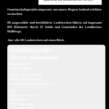
Gemeinschaftsprojekt umgesetzt, um unsere Region laufend erlebbar
zu machen.
68 ausgewählte und beschilderte Laufstrecken führen auf insgesamt
845 Kilometer durch 25 Städte und Gemeinden des Landkreises
Haßberge.
-hier alle 68 Laufstrecken auf einen Blick-
Auskünfte erteilt:
Tourist-Information
Hauptstraße 9
97437 Haßfurt
Telefon: 09521 688-300
Telefax: 09521 688-310
E-Mail:
touristinfo@hassfurt.de
oder:
Gemeinde Knetzgau
Am Rathaus 2
97478 Knetzgau
Tel.: 09527-7926