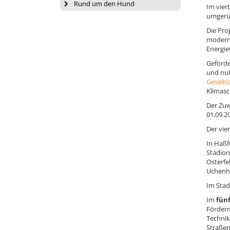
Rund um den Hund
Im vier
umgerü
Die Pro
moderni
Energie
Geförde
und nu
Gesells
Klimasc
Der Zuw
01.09.2
Der vie
In Haßf
Stadion
Osterfe
Uchenho
Im Stad
Im
fünf
Förderm
Technik
Straßen