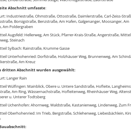
eite Abschnitt umfasste
:
urt: Industriestraße, Ohmstraße, Ottostraße, Daimlerstraße, Carl-Zeiss-Straß
straße, Borsigstraße, Benzstraße, Am Hafen, Galgenanger, Moosanger, Am
h, Am Poldergraben
tteil Augsfeld: Hellerweg, Am Stück, Pfarrer-Krais-Straße, Angerstraße, Mittel
eweg, Steinach
tteil Sylbach: Rainstraße, Krumme Gasse
tteil Unterhohenried: Dorfstraße, Holzhäuser Weg, Brunnenweg, Am Schind
kerstraße, Am Kreuz
n dritten Abschnitt wurden ausgewählt:
urt: Langer Rain
tteil Wülfingen: Mainblick, Obere u. Untere Sandstraße, Hofleite, Langheims
straße, Am Ring, Wässernachstraße, Hofleitenweg, Rheinhäuser Weg, Altens
erer u. Unterer Todtsberg
tteil Uchenhofen: Ahornweg, Waldstraße, Kastanienweg, Lindenweg, Zum Fr
tteil Oberhohenried: Im Trieb, Bergstraße, Schlehenweg, Liebesbächlein, Kir
h
 Bauabschnitt: