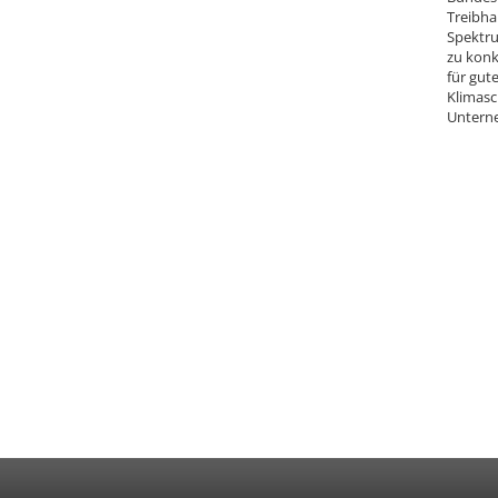
Treibha
Spektru
zu konk
für gut
Klimasc
Untern