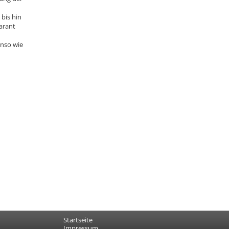
 bis hin
arant
enso wie
Startseite
Impressum