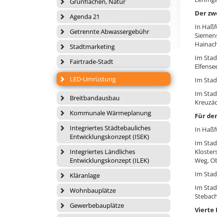
Grünflächen, Natur
Der zw
Agenda 21
In Haßf
Getrennte Abwassergebühr
Siemens
Hainac
Stadtmarketing
Im Stad
Fairtrade-Stadt
Elfense
LED-Umrüstung
Im Stad
Im Stad
Breitbandausbau
Kreuzäc
Kommunale Wärmeplanung
Für de
Integriertes Städtebauliches
In Haßf
Entwicklungskonzept (ISEK)
Im Stad
Integriertes Ländliches
Kloster
Entwicklungskonzept (ILEK)
Weg, Ob
Im Stad
Kläranlage
Im Stad
Wohnbauplätze
Stebac
Gewerbebauplätze
Vierte