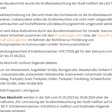
ten Bauabschnitt wurde die Straßenbeleuchtung der Stadt Haßfurt die LED-
stet.
jektbeschreibung mit Ziel und Inhalt des Vorhabends ist die Straßenbeleuc
sieren. Insbesondere sollen die Straßenleuchten mit nicht mehr zeitgemä
verbräuchen auf hocheffiziente LED-Beleuchtungstechnik umgerüstet werd
rt wird diese Maßnahme durch das Bundesministerium für Umwelt, Naturs
kleare Sicherheit zusammen mit dem
Projektträger Jülich
bzw. der
Zukunft-
chaft (ZUG) gGmbH
im Rahmen der Richtlinie zur Förderung von
hutzprojekten im kommunalen Umfeld "Kommunalrichtlinie".
endungsbescheid (Förderkennzeichen: 67K17055) gilt für den Zeitraum vo
021 bis 31.08.2022.
rte Abschnitt umfasst folgende Gebiete:
urt: Am Wasserwerk, Augsfelder Straße, Borsigstraße, Dieselstraße, Einfahrt 
, Industriestraße, Kreisverkehr Mittelmühle, Kreisverkehr Uchenhofer Straße
ldweg, Parkplatz Gries, Parkplatz Hafen, Parkplatz Tränkberg, Schweinfurter 
fer Straße, Zeiler Straße B26
tteil Prappach: Lehmgasse
ten Abschnitt
werden in der Zeit vom 01.05.2023 bis 30.06.2024 über die
aßname „KSI: Umrüstung der Straßenbeleuchtung der Stadt Haßfurt auf L
 BA 5“ (Förderkennzeichen: 67K20935) in Haßfurt und Stadtteilen folgende
lampen erneuert: