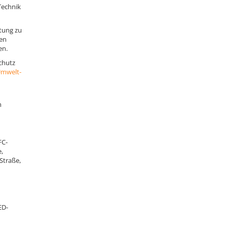
Technik
htung zu
ßen
en.
chutz
Umwelt-
m
FC-
,
Straße,
ED-