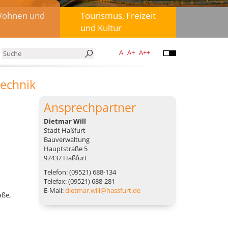
Wohnen und
Tourismus, Freizeit
und Kultur
A
A+
A++
echnik
Ansprechpartner
Dietmar Will
Stadt Haßfurt
Bauverwaltung
Hauptstraße 5
97437 Haßfurt
Telefon: (09521) 688-134
Telefax: (09521) 688-281
E-Mail:
dietmar.will@hassfurt.de
aße,