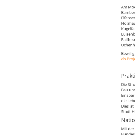
Am Moo
Bamberg
Elfense
Holzhäu
Kugelfa
Luisenb
Raiffei
Uchenho
Bewilli
als Pro
Prakt
Die Str
Bau und
Einspar
die Leb
Dies is
Stadt H
Natio
Mit der 
Bundesu