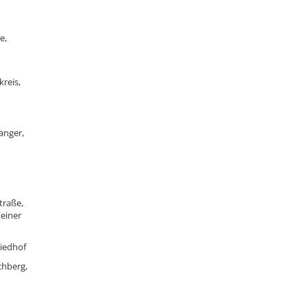
e,
kreis,
anger,
traße,
teiner
iedhof
chberg,