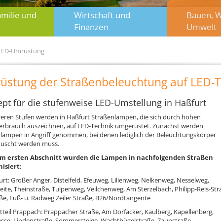
amilie und
Wirtschaft und
Bauen, 
Finanzen
Umwelt
LED-Umrüstung
üstung der Straßenbeleuchtung auf LED-T
pt für die stufenweise LED-Umstellung in Haßfurt
eren Stufen werden in Haßfurt Straßenlampen, die sich durch hohen
rbrauch auszeichnen, auf LED-Technik umgerüstet. Zunächst werden
lampen in Angriff genommen, bei denen lediglich der Beleuchtungskörper
auscht werden muss.
em ersten Abschnitt wurden die Lampen in nachfolgenden Straßen
isiert:
urt: Großer Anger, Distelfeld, Efeuweg, Lilienweg, Nelkenweg, Nesselweg,
ite, Theinstraße, Tulpenweg, Veilchenweg, Am Sterzelbach, Philipp-Reis-Str
ße, Fuß- u. Radweg Zeiler Straße, B26/Nordtangente
tteil Prappach: Prappacher Straße, Am Dorfacker, Kaulberg, Kapellenberg,
se, Lindenstraße, Sommersteige, Wachthügelstraße, Zaunstraße