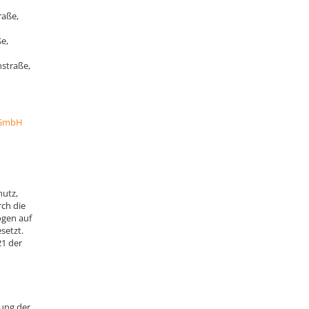
raße,
e,
straße,
 gGmbH
hutz,
ch die
ogen auf
setzt.
21 der
kung der