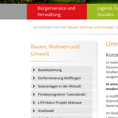
Bürgerservice und
Jugend, F
Verwaltung
Soziales
Sie befinden sich hier:
Bauen, Wohnen und Umwelt
> 
Umr
Bauen, Wohnen und
Umwelt
Konze
In mehr
Stromve
Bauleitplanung
Straßen
ausget
Dorferneuerung Wülflingen
In ein
Solaranlagen in der Altstadt
modern
Förderprogramm "Leerstände"
In Haßf
Stammle
LIFE-Natur-Projekt Mainaue
Seestra
Stadtwald
Im Stad
Lehmgas