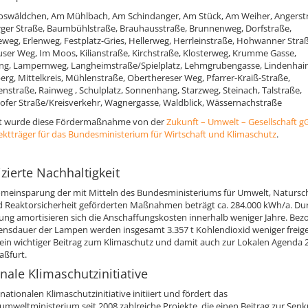
swäldchen, Am Mühlbach, Am Schindanger, Am Stück, Am Weiher, Angerst
er Straße, Baumbühlstraße, Brauhausstraße, Brunnenweg, Dorfstraße,
eweg, Erlenweg, Festplatz-Gries, Hellerweg, Herrleinstraße, Hohwanner Straß
ser Weg, Im Moos, Kilianstraße, Kirchstraße, Klosterweg, Krumme Gasse,
ng, Lampernweg, Langheimstraße/Spielplatz, Lehmgrubengasse, Lindenhain
erg, Mittelkreis, Mühlenstraße, Oberthereser Weg, Pfarrer-Kraiß-Straße,
senstraße, Rainweg , Schulplatz, Sonnenhang, Starzweg, Steinach, Talstraße,
fer Straße/Kreisverkehr, Wagnergasse, Waldblick, Wässernachstraße
gt wurde diese Fördermaßnahme von der
Zukunft – Umwelt – Gesellschaft
jektträger für das Bundesministerium für Wirtschaft und Klimaschutz
.
izierte Nachhaltigkeit
omeinsparung der mit Mitteln des Bundesministeriums für Umwelt, Natursc
 Reaktorsicherheit geförderten Maßnahmen beträgt ca. 284.000 kWh/a. Dur
ung amortisieren sich die Anschaffungskosten innerhalb weniger Jahre. Bez
ensdauer der Lampen werden insgesamt 3.357 t Kohlendioxid weniger freige
t ein wichtiger Beitrag zum Klimaschutz und damit auch zur Lokalen Agenda 
aßfurt.
nale Klimaschutzinitiative
nationalen Klimaschutzinitiative initiiert und fördert das
mweltministerium seit 2008 zahlreiche Projekte, die einen Beitrag zur Sen