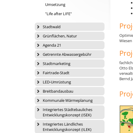
Umsetzung
"Life after LIFE"
Proj
Stadtwald
Optimie
Grünflächen, Natur
Wiesen 
Agenda 21
Pro
Getrennte Abwassergebühr
fachlich
Stadtmarketing
Otto El
Fairtrade-Stadt
verwalt
Bernd J
LED-Umrüstung
Breitbandausbau
Proj
Kommunale Wärmeplanung
Integriertes Städtebauliches
Entwicklungskonzept (ISEK)
Integriertes Ländliches
Entwicklungskonzept (ILEK)