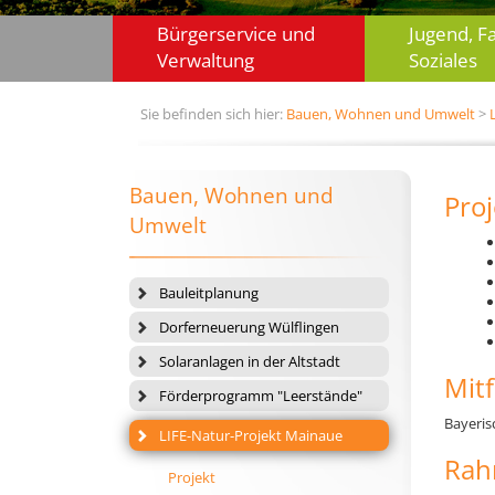
Bürgerservice und
Jugend, F
Verwaltung
Soziales
Sie befinden sich hier:
Bauen, Wohnen und Umwelt
>
Bauen, Wohnen und
Proj
Umwelt
Bauleitplanung
Dorferneuerung Wülflingen
Solaranlagen in der Altstadt
Mitf
Förderprogramm "Leerstände"
Bayeris
LIFE-Natur-Projekt Mainaue
Rah
Projekt