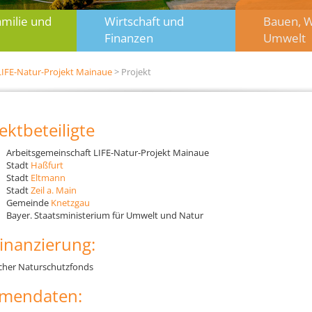
amilie und
Wirtschaft und
Bauen, 
Finanzen
Umwelt
LIFE-Natur-Projekt Mainaue
> Projekt
ektbeteiligte
Arbeitsgemeinschaft LIFE-Natur-Projekt Mainaue
Stadt
Haßfurt
Stadt
Eltmann
Stadt
Zeil a. Main
Gemeinde
Knetzgau
Bayer. Staatsministerium für Umwelt und Natur
inanzierung:
cher Naturschutzfonds
mendaten: