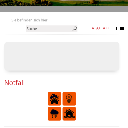
Sie befinden sich hier:
A
A+
A++
Notfall