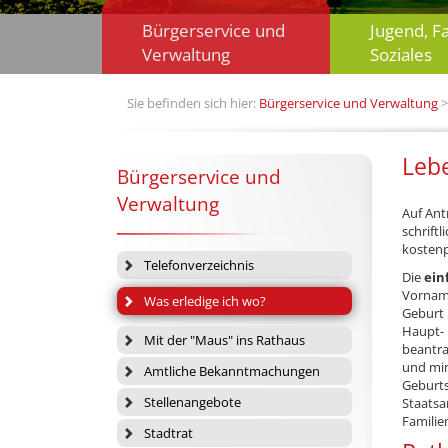
Bürgerservice und
Jugend, F
Verwaltung
Soziales
Sie befinden sich hier:
Bürgerservice und Verwaltung
Lebe
Bürgerservice und
Verwaltung
Auf Ant
schriftl
kostenpf
Telefonverzeichnis
Die
ein
Vorname
Was erledige ich wo?
Geburt 
Haupt-
Mit der "Maus" ins Rathaus
beantra
und min
Amtliche Bekanntmachungen
Geburts
Stellenangebote
Staatsa
Familie
Stadtrat