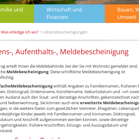
amilie und
Wirtschaft und
Bauen, 
Finanzen
Umwelt
>
Was erledige ich wo?
> Lebensbescheinigungen
ns-, Aufenthalts-, Meldebescheinigung
rag erteilt Ihnen die Meldebehörde, bei der Sie mit Wohnsitz gemeldet sind,
iche
Meldebescheinigung
. Diese schriftliche Meldebescheinigung ist
lichtig.
fache
Meldebescheinigung
enthält Angaben zu Familiennamen, früheren
n, Doktorgrad, Ordensname, Künstlername, Geburtsdatum und –ort sowie
im Ausland auch den Staat und derzeitige Anschriften, gekennzeichnet nac
 und Nebenwohnung. Sie können auch eine
erweiterte Meldebescheinig
gen, in die weitere Daten zum gesetzlichen Vertreter, Ehegatten, Lebenspar
derjährige Kinder jeweils mit Familiennamen und Vornamen, Doktorgrad,
datum und Anschrift aufgenommen werden können, sowie derzeitige
ngehörigkeiten, frühere Anschriften, Einzugs- und Auszugsdatum und
nstand.