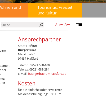
Wohnen und
Tourismus, Freizeit
und Kultur
A
A+
A++
Ansprechpartner
Stadt Haßfurt
BürgerBüro
 eine
Marktplatz 1
97437 Haßfurt
Telefon: 09521 688-100
 Namen,
Telefax: 09521 688-284
 bei
E-Mail:
buergerbuero@hassfurt.de
h
ung
Kosten
tner
für die einfache oder erweiterte
Meldebescheinigung: 5,00 Euro