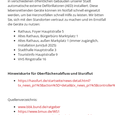
in verschiedenen öffentlichen Gebäuden unserer Stadt
automatische externe Defibrillatoren (AED) installiert. Diese
lebensrettenden Geräte können im Notfall schnell eingesetzt
werden, um bei Herznotfällen schnell Hilfe zu leisten. Wir bitten
Sie, sich mit den Standorten vertraut zu machen und im Ernstfall
die Geräte zu nutzen:
Rathaus, Foyer Hauptstraße 5
Altes Rathaus, Bürgerbüro Marktplatz 1
Altes Rathaus, außen Markplatz 1 (immer zugänglich,
Installation Juni/Juli 2025)
Stadthalle Hauptstraße 3
Touristinfo Hauptstraße 9
VHS Ringstraße 16
Hinweiskarte für Oberflächenabfluss und Sturzflut
https://hassfurt.de/startseite/news-detail.html?
tx_news_pi1%5Baction%5D=detail&tx_news_pi1%5Bcontroll
Quellenverzeichnis:
www.bbk.bund.de/ratgeber
https://www.bmuv.de/WS1