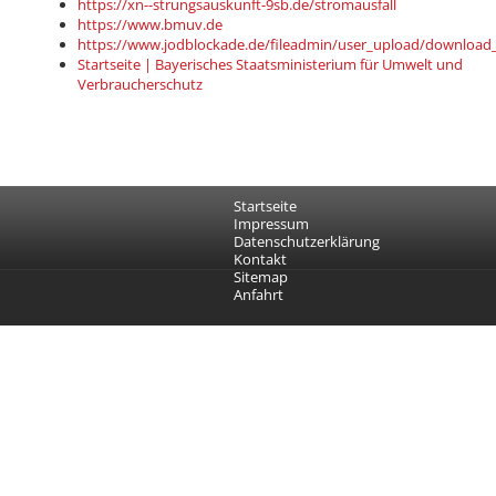
https://xn--strungsauskunft-9sb.de/stromausfall
https://www.bmuv.de
https://www.jodblockade.de/fileadmin/user_upload/download
Startseite | Bayerisches Staatsministerium für Umwelt und
Verbraucherschutz
Startseite
Impressum
Datenschutzerklärung
Kontakt
Sitemap
Anfahrt